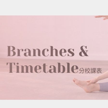
Branches &
Timetable
分校課表