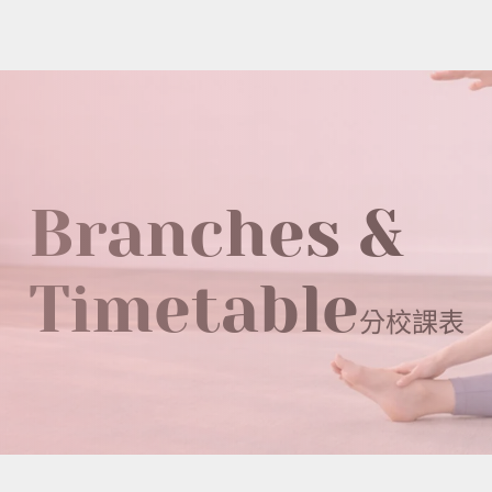
Branches &
Timetable
分校課表