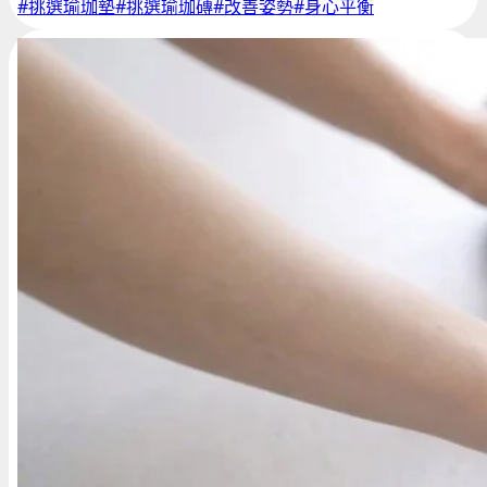
#挑選瑜珈墊
#挑選瑜珈磚
#改善姿勢
#身心平衡