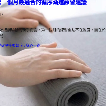
第一個月最適合的循序漸進練習建議
17
始接觸瑜伽的新手而言，第一個月的練習重點不在難度，而在於
易…
勢
#提升柔軟度
#身心平衡