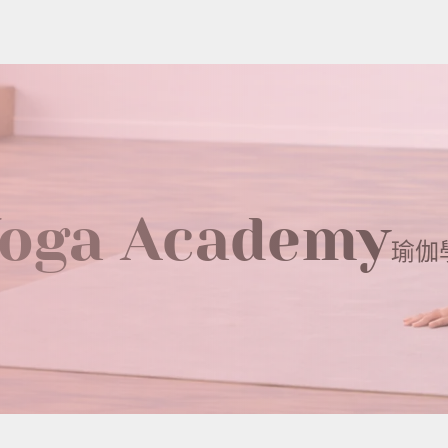
oga Academy
瑜伽