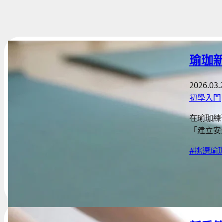
瑜珈
2026.03.
初學入門
在瑜珈練
「建立安
#挑選瑜