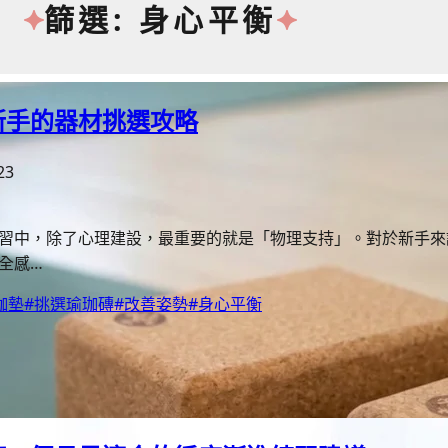
篩選: 身心平衡
新手的器材挑選攻略
23
習中，除了心理建設，最重要的就是「物理支持」。對於新手來
全感…
珈墊
#挑選瑜珈磚
#改善姿勢
#身心平衡