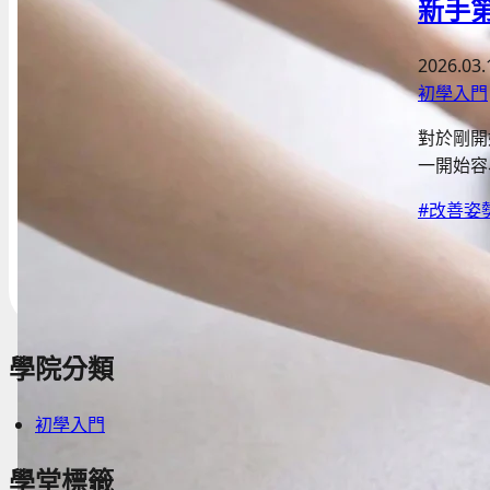
新手
2026.03.
初學入門
對於剛開
一開始容
#改善姿
學院分類
初學入門
學堂標籤